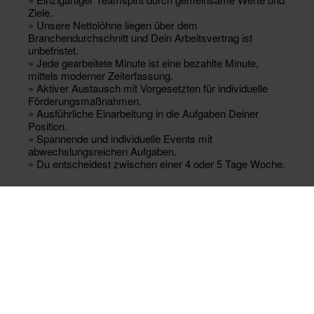
Ziele.
» Unsere Nettolöhne liegen über dem
Branchendurchschnitt und Dein Arbeitsvertrag ist
unbefristet.
» Jede gearbeitete Minute ist eine bezahlte Minute,
mittels moderner Zeiterfassung.
» Aktiver Austausch mit Vorgesetzten für individuelle
Förderungsmaßnahmen.
» Ausführliche Einarbeitung in die Aufgaben Deiner
Position.
» Spannende und individuelle Events mit
abwechslungsreichen Aufgaben.
» Du entscheidest zwischen einer 4 oder 5 Tage Woche.
DAS BEINHALTET