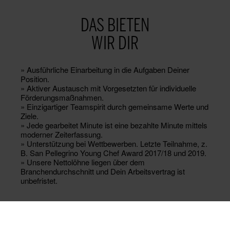
DAS BIETEN
WIR DIR
» Ausführliche Einarbeitung in die Aufgaben Deiner
Position.
» Aktiver Austausch mit Vorgesetzten für individuelle
Förderungsmaßnahmen.
» Einzigartiger Teamspirit durch gemeinsame Werte und
Ziele.
» Jede gearbeitet Minute ist eine bezahlte Minute mittels
moderner Zeiterfassung.
» Unterstützung bei Wettbewerben. Letzte Teilnahme, z.
B. San Pellegrino Young Chef Award 2017/18 und 2019.
» Unsere Nettolöhne liegen über dem
Branchendurchschnitt und Dein Arbeitsvertrag ist
unbefristet.