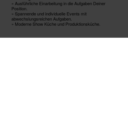
» Ausführliche Einarbeitung in die Aufgaben Deiner
Position.
» Spannende und individuelle Events mit
abwechslungsreichen Aufgaben.
» Moderne Show Küche und Produktionsküche.
DAS BEINHALTET DEIN JOB
» Zubereiten und Anrichten von hochwertigen Speisen
gemäß den Unternehmensrichtlinien.
» Reinigung und Organisation aller Arbeitsbereiche.
» Vorbereitung des Mise en place für die
entsprechenden Gerichte.
» Hilfestellung bei der zeitnahen, effizienten und
erfolgreichen Abwicklung von Gästeanfragen.
» Kontrolle der Lebensmittelqualität und der richtigen