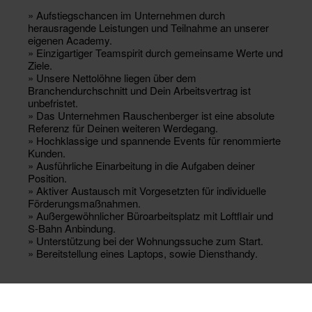
» Aufstiegschancen im Unternehmen durch
herausragende Leistungen und Teilnahme an unserer
eigenen Academy.
» Einzigartiger Teamspirit durch gemeinsame Werte und
Ziele.
» Unsere Nettolöhne liegen über dem
Branchendurchschnitt und Dein Arbeitsvertrag ist
unbefristet.
» Das Unternehmen Rauschenberger ist eine absolute
Referenz für Deinen weiteren Werdegang.
» Hochklassige und spannende Events für renommierte
Kunden.
» Ausführliche Einarbeitung in die Aufgaben deiner
Position.
» Aktiver Austausch mit Vorgesetzten für individuelle
Förderungsmaßnahmen.
» Außergewöhnlicher Büroarbeitsplatz mit Loftflair und
S-Bahn Anbindung.
» Unterstützung bei der Wohnungssuche zum Start.
» Bereitstellung eines Laptops, sowie Diensthandy.