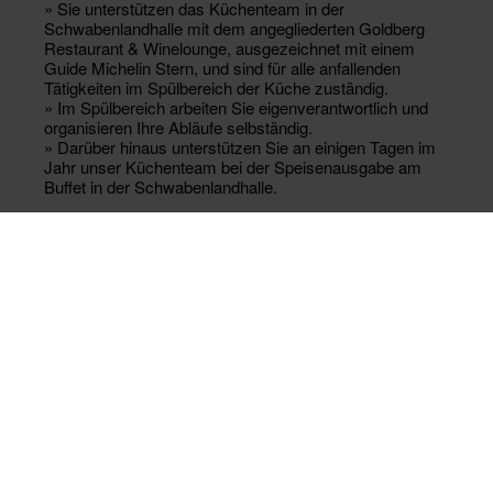
» Sie unterstützen das Küchenteam in der
Schwabenlandhalle mit dem angegliederten Goldberg
Restaurant & Winelounge, ausgezeichnet mit einem
Guide Michelin Stern, und sind für alle anfallenden
Tätigkeiten im Spülbereich der Küche zuständig.
» Im Spülbereich arbeiten Sie eigenverantwortlich und
organisieren Ihre Abläufe selbständig.
» Darüber hinaus unterstützen Sie an einigen Tagen im
Jahr unser Küchenteam bei der Speisenausgabe am
Buffet in der Schwabenlandhalle.
IHR
PROFIL
» Sie haben ein gepflegtes Äußeres.