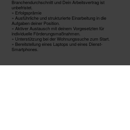
Branchendurchschnitt und Dein Arbeitsvertrag ist
unbefristet.
» Erfolgsprämie
» Ausführliche und strukturierte Einarbeitung in die
Aufgaben deiner Position.
» Aktiver Austausch mit deinem Vorgesetzten für
individuelle Förderungsmaßnahmen.
» Unterstützung bei der Wohnungssuche zum Start.
» Bereitstellung eines Laptops und eines Dienst-
Smartphones.
DAS
BEINHALTET
DEIN JOB